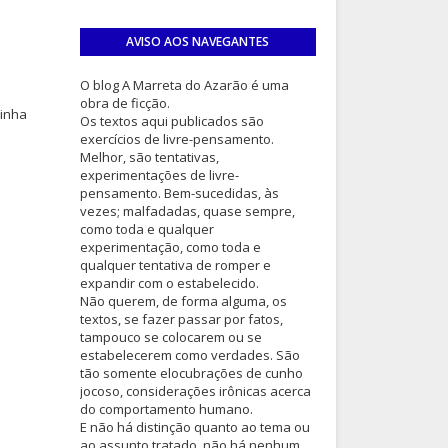
AVISO AOS NAVEGANTES
O blog A Marreta do Azarão é uma
obra de ficção.
inha
Os textos aqui publicados são
exercícios de livre-pensamento.
Melhor, são tentativas,
experimentações de livre-
pensamento. Bem-sucedidas, às
vezes; malfadadas, quase sempre,
como toda e qualquer
experimentação, como toda e
qualquer tentativa de romper e
expandir com o estabelecido.
Não querem, de forma alguma, os
textos, se fazer passar por fatos,
tampouco se colocarem ou se
estabelecerem como verdades. São
tão somente elocubrações de cunho
jocoso, considerações irônicas acerca
do comportamento humano.
E não há distinção quanto ao tema ou
ao assunto tratado, não há nenhum