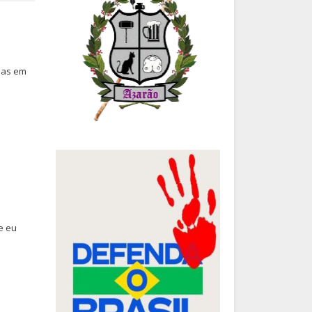
 mas em
ue eu