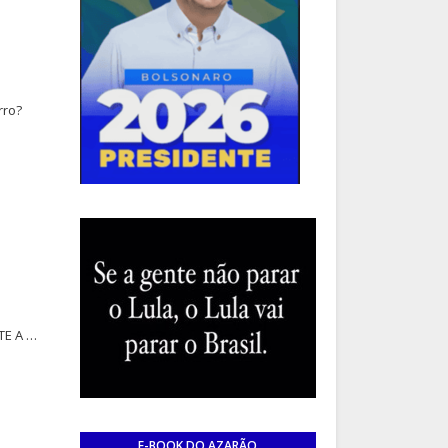
rro?
TE A …
E-BOOK DO AZARÃO