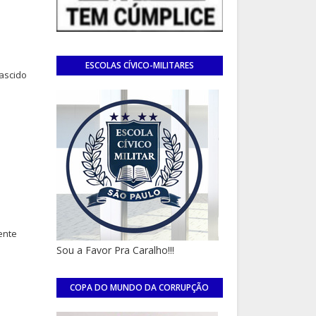
ESCOLAS CÍVICO-MILITARES
nascido
PAULISTAS
ente
Sou a Favor Pra Caralho!!!
COPA DO MUNDO DA CORRUPÇÃO