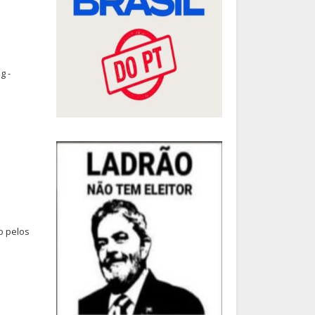
g -
o pelos