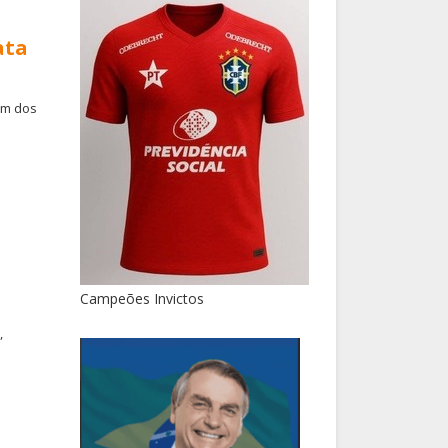
ata
um dos
Campeões Invictos
,