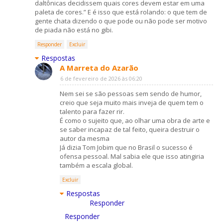
daltônicas decidissem quais cores devem estar em uma
paleta de cores.” E é isso que está rolando: o que tem de
gente chata dizendo o que pode ou não pode ser motivo
de piada não está no gibi.
Responder
Excluir
Respostas
A Marreta do Azarão
6 de fevereiro de 2026 às 06:20
Nem sei se são pessoas sem sendo de humor,
creio que seja muito mais inveja de quem tem o
talento para fazer rir.
É como o sujeito que, ao olhar uma obra de arte e
se saber incapaz de tal feito, queira destruir o
autor da mesma
Já dizia Tom Jobim que no Brasil o sucesso é
ofensa pessoal. Mal sabia ele que isso atingiria
também a escala global.
Excluir
Respostas
Responder
Responder