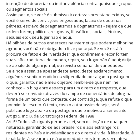
intenção de depreciar ou incitar violência contra quaisquer grupos
ou segmentos sociais.
Assim posto, se você é submisso à certezas preestabelecidas, se
você é servo de convicções engessadas, lacaio de doutrinas
pétreas, escravo de pragmatismos e dogmatismos - sejam de que
ordem forem, políticos, religiosos, filosóficos, sociais, étnicos,
sexuais etc -, seu lugar não é aqui.
Há bilhões de outros endereços na internet que podem melhor lhe
agradar, você não é obrigado a ficar por aqui. Se você está à
procura de fatos e de "verdades" que confirmem e reconfortem
sua visão tradicional do mundo, repito, seu lugar não é aqui; dirija-
se ao site de algum jornal, ou revista semanal de variedades.
Se ainda assim, se apesar deste aviso, deste esclarecimento,
alguém se sentir ofendido ou vilipendiado por alguma postagem -
o que, garanto, não é meu objetivo, lembre-se que nem lhe
conheço -, o blog abre espaço para um direito de resposta, que
deverá ser enviado através do campo de comentários do blog, na
forma de um texto que conteste, que contradiga, que refute o que
por mim foi escrito. O texto, caso o autor assim deseje, será
publicado logo abaixo da postagem que o motivou a ser escrito.
Artigo 5, inc. IX da Constituição Federal de 1988
Art. 5º Todos são iguais perante a lei, sem distinção de qualquer
natureza, garantindo-se aos brasileiros e aos estrangeiros
residentes no País a inviolabilidade do direito à vida, à liberdade, à
igualdade, à segurança e à propriedade, nos termos seguintes: