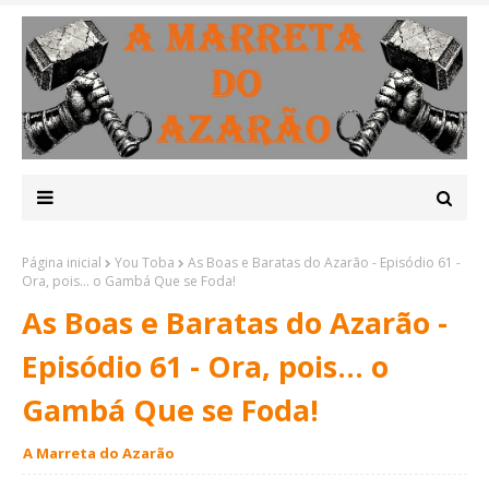
Página inicial
You Toba
As Boas e Baratas do Azarão - Episódio 61 -
Ora, pois... o Gambá Que se Foda!
As Boas e Baratas do Azarão -
Episódio 61 - Ora, pois... o
Gambá Que se Foda!
A Marreta do Azarão