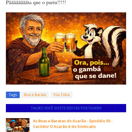
Pããããããããta que o pariu!!!!!
Tags
Boa e Barata
You Toba
TALVEZ VOCÊ GOSTE DESTAS POSTAGENS
As Boas e Baratas do Azarão - Episódio 93 -
Cacildis! O Azarão é do Sindicatis