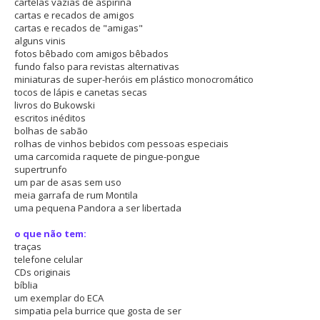
cartelas vazias de aspirina
cartas e recados de amigos
cartas e recados de "amigas"
alguns vinis
fotos bêbado com amigos bêbados
fundo falso para revistas alternativas
miniaturas de super-heróis em plástico monocromático
tocos de lápis e canetas secas
livros do Bukowski
escritos inéditos
bolhas de sabão
rolhas de vinhos bebidos com pessoas especiais
uma carcomida raquete de pingue-pongue
supertrunfo
um par de asas sem uso
meia garrafa de rum Montila
uma pequena Pandora a ser libertada
o que não tem:
traças
telefone celular
CDs originais
bíblia
um exemplar do ECA
simpatia pela burrice que gosta de ser