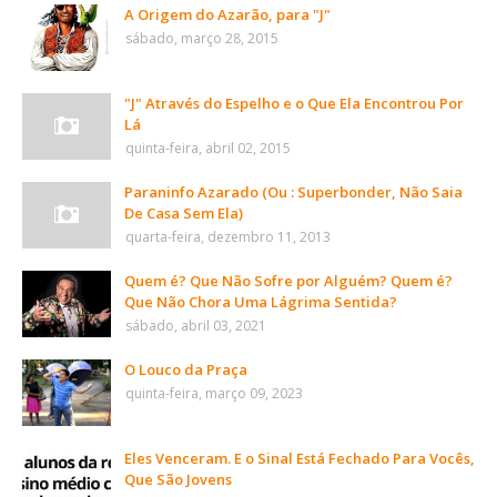
A Origem do Azarão, para "J"
sábado, março 28, 2015
"J" Através do Espelho e o Que Ela Encontrou Por
Lá
quinta-feira, abril 02, 2015
Paraninfo Azarado (Ou : Superbonder, Não Saia
De Casa Sem Ela)
quarta-feira, dezembro 11, 2013
Quem é? Que Não Sofre por Alguém? Quem é?
Que Não Chora Uma Lágrima Sentida?
sábado, abril 03, 2021
O Louco da Praça
quinta-feira, março 09, 2023
Eles Venceram. E o Sinal Está Fechado Para Vocês,
Que São Jovens