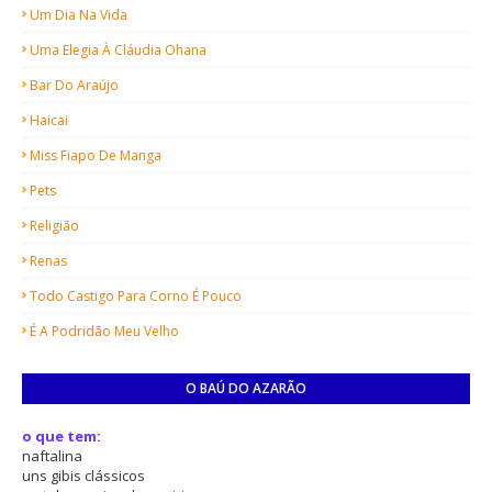
Um Dia Na Vida
Uma Elegia À Cláudia Ohana
Bar Do Araújo
Haicai
Miss Fiapo De Manga
Pets
Religião
Renas
Todo Castigo Para Corno É Pouco
É A Podridão Meu Velho
O BAÚ DO AZARÃO
o que tem:
naftalina
uns gibis clássicos