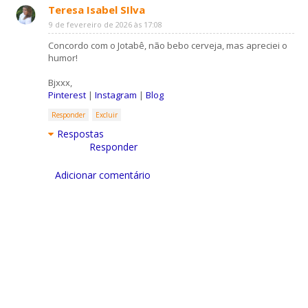
Teresa Isabel SIlva
9 de fevereiro de 2026 às 17:08
Concordo com o Jotabê, não bebo cerveja, mas apreciei o
humor!
Bjxxx,
Pinterest
|
Instagram
|
Blog
Responder
Excluir
Respostas
Responder
Adicionar comentário